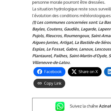
personne morale pourront être dressées.
La situation hydrologique reste sous surveil
l’évolution des conditions météorologiques
(1)
Les communes concernées sont: La Basti
Bayles, Coutens, Gaudiès, Lagarde, Lapen
Pujols, Rieucros, Roumengoux, Saint-Amadou
Aigues-Juntes, Artigat, La Bastide-de-Sérou
Esplas, Le Fossat, Gabre, Lanoux, Lescous
Plantaurel, Pailhes, Saint-Martin-d’Oyde, S
Villeneuve-de-Latou.
Facebook
Share on X
Copy Link
Suivez la chaîne
Azina