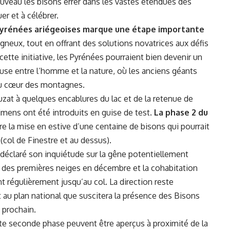
nouveau les bisons errer dans les vastes étendues des
er et à célébrer.
 Pyrénées ariégeoises marque une étape importante
neux, tout en offrant des solutions novatrices aux défis
cette initiative, les Pyrénées pourraient bien devenir un
se entre l’homme et la nature, où les anciens géants
au cœur des montagnes.
Auzat à quelques encablures du lac et de la retenue de
mens ont été introduits en guise de test.
La phase 2 du
e la mise en estive d’une centaine de bisons qui pourrait
 (col de Finestre et au dessus).
déclaré son inquiétude sur la gêne potentiellement
s des premières neiges en décembre et la cohabitation
nt régulièrement jusqu’au col. La direction reste
t au plan national que suscitera
la présence des Bisons
t prochain.
te seconde phase peuvent être aperçus à proximité de la