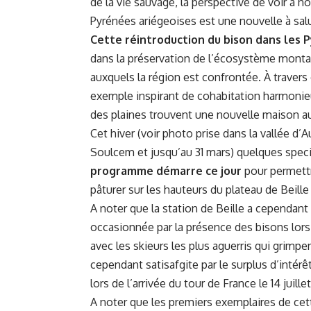
de la vie sauvage, la perspective de voir à 
Pyrénées ariégeoises est une nouvelle à salu
Cette réintroduction du bison dans les
dans la préservation de l’écosystème montag
auxquels la région est confrontée. À travers 
exemple inspirant de cohabitation harmonieu
des plaines trouvent une nouvelle maison 
Cet hiver (voir photo prise dans la vallée d’
Soulcem et jusqu’au 31 mars) quelques speci
programme démarre ce jour
pour permettr
pâturer sur les hauteurs du plateau de Beille
A noter que
la station de Beille
a cependant 
occasionnée par la présence des bisons lor
avec les skieurs les plus aguerris qui grimpe
cependant satisafgite par le surplus d’intérê
lors de l’arrivée du tour de France le 14 juille
A noter que les premiers exemplaires de cet