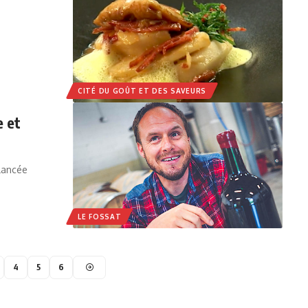
CITÉ DU GOÛT ET DES SAVEURS
e et
 lancée
LE FOSSAT
4
5
6