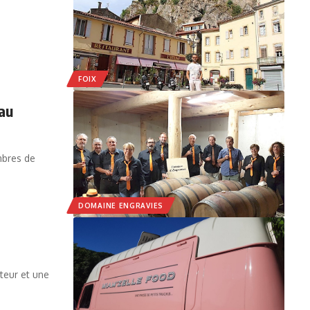
FOIX
 au
mbres de
DOMAINE ENGRAVIES
teur et une