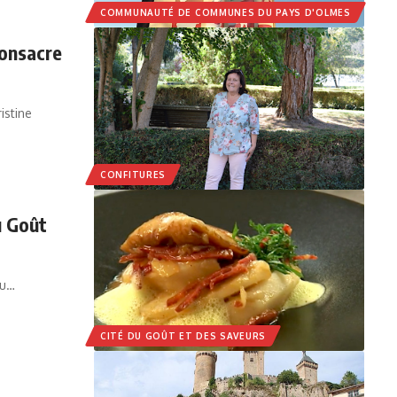
COMMUNAUTÉ DE COMMUNES DU PAYS D'OLMES
consacre
istine
CONFITURES
u Goût
du…
CITÉ DU GOÛT ET DES SAVEURS