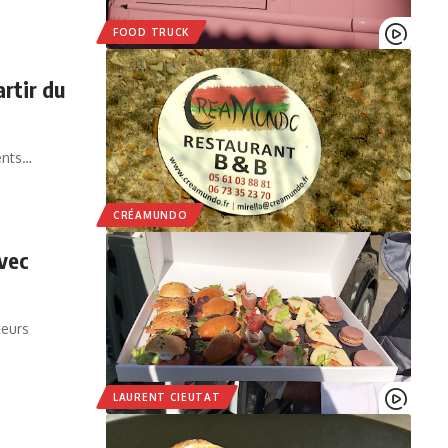
FOOD TRUCK
rtir du
ients…
CRÉAMUNDO
avec
teurs
LAURENT CIEUTAT