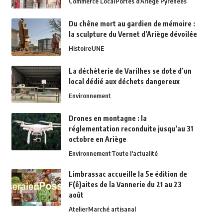
Commerce Local
Portes d’Ariège Pyrénées
Du chêne mort au gardien de mémoire :
la sculpture du Vernet d’Ariège dévoilée
Histoire
UNE
La déchèterie de Varilhes se dote d’un
local dédié aux déchets dangereux
Environnement
Drones en montagne : la
réglementation reconduite jusqu’au 31
octobre en Ariège
Environnement
Toute l'actualité
Limbrassac accueille la 5e édition de
F(ê)aites de la Vannerie du 21 au 23
août
Atelier
Marché artisanal