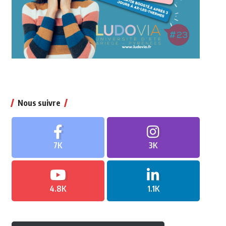
Nous suivre
7K
3K
4.8K
1.1K