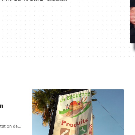
un
station de…