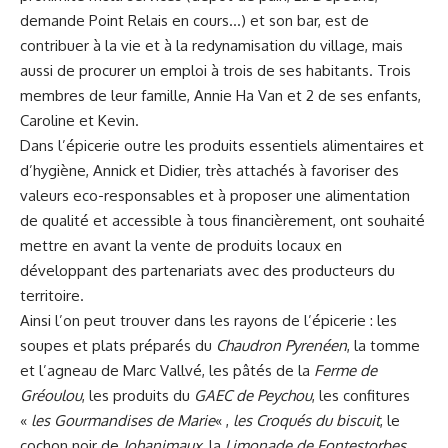
demande Point Relais en cours…) et son bar, est de
contribuer à la vie et à la redynamisation du village, mais
aussi de procurer un emploi à trois de ses habitants. Trois
membres de leur famille, Annie Ha Van et 2 de ses enfants,
Caroline et Kevin.
Dans l’épicerie outre les produits essentiels alimentaires et
d’hygiène, Annick et Didier, très attachés à favoriser des
valeurs eco-responsables et à proposer une alimentation
de qualité et accessible à tous financièrement, ont souhaité
mettre en avant la vente de produits locaux en
développant des partenariats avec des producteurs du
territoire.
Ainsi l’on peut trouver dans les rayons de l’épicerie : les
soupes et plats préparés du
Chaudron Pyrenéen
, la tomme
et l’agneau de Marc Vallvé, les pâtés de la
Ferme de
Gréoulou
, les produits du
GAEC de Peychou
, les confitures
«
les Gourmandises de Marie
« ,
les Croqués du biscuit
, le
cochon noir de
Johanimaux
, la
Limonade de Fontestorbes
,