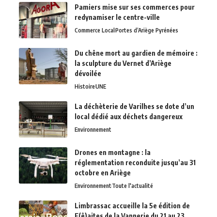
Pamiers mise sur ses commerces pour
redynamiser le centre-ville
Commerce Local
Portes d’Ariège Pyrénées
Du chêne mort au gardien de mémoire :
la sculpture du Vernet d’Ariège
dévoilée
Histoire
UNE
La déchèterie de Varilhes se dote d’un
local dédié aux déchets dangereux
Environnement
Drones en montagne : la
réglementation reconduite jusqu’au 31
octobre en Ariège
Environnement
Toute l'actualité
Limbrassac accueille la 5e édition de
F(ê)aites de la Vannerie du 21 au 23