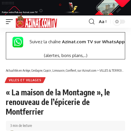
Aa
Font
Resizer
Suivez la chaîne
Azinat.com TV sur WhatsApp
(alertes, bons plans,..)
Actualités en Ariège, Cerdagne, Capcir, Limouxin, Conflent, sur Azinat.com
>
VILLES & TERROIRS DES PYRÉNÉES EST
VILLES ET VILLAGES
« La maison de la Montagne », le
renouveau de l’épicerie de
Montferrier
3 min de lecture