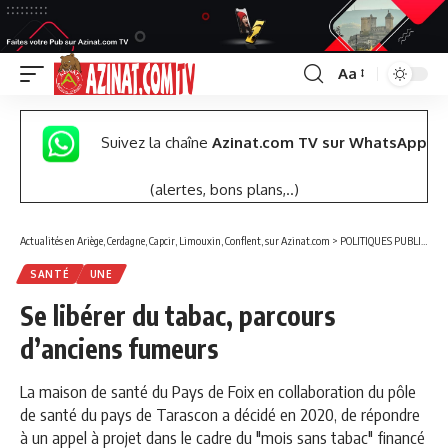
Aa
Font
Resizer
Suivez la chaîne
Azinat.com TV sur WhatsApp
(alertes, bons plans,..)
Actualités en Ariège, Cerdagne, Capcir, Limouxin, Conflent, sur Azinat.com
>
POLITIQUES PUBLIQUES
SANTÉ
UNE
Se libérer du tabac, parcours
d’anciens fumeurs
La maison de santé du Pays de Foix en collaboration du pôle
de santé du pays de Tarascon a décidé en 2020, de répondre
à un appel à projet dans le cadre du "mois sans tabac" financé