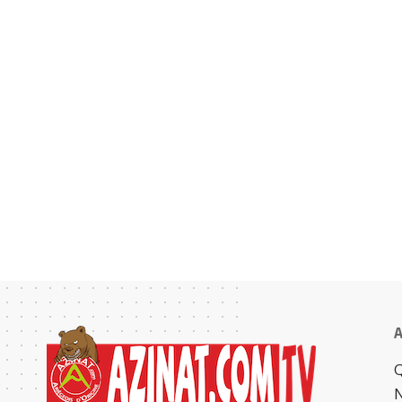
A
Q
N