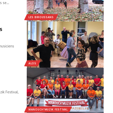
ns se…
LES BIROUSSANS
s
musiciens
ALOS
ik Festival,
MANOUCH'MUZIK FESTIVAL