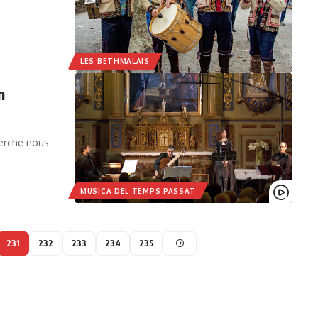
LES BETHMALAIS
n
herche nous
MUSICA DEL TEMPS PASSAT
231
232
233
234
235