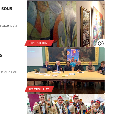
s sous
allé il y'a
EXPOSITIONS
s
Musiques du
FESTIVAL RITE