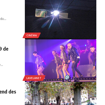
e du…
CINÉMA
9 de
e…
LAVELANET
-end des