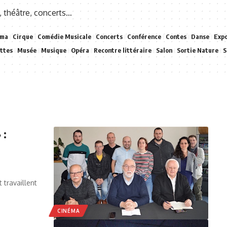
, théâtre, concerts…
éma
Cirque
Comédie Musicale
Concerts
Conférence
Contes
Danse
Expo
ttes
Musée
Musique
Opéra
Recontre littéraire
Salon
Sortie Nature
S
 :
travaillent
CINÉMA