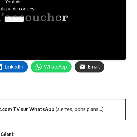
Youtube
litique de cookies
J’accepte
LinkedIn
WhatsApp
Email
t.com TV sur WhatsApp
(alertes, bons plans,..)
n Géant