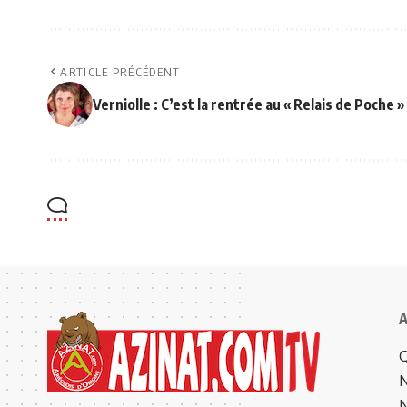
ARTICLE PRÉCÉDENT
Verniolle : C’est la rentrée au « Relais de Poche »
A
Q
N
N