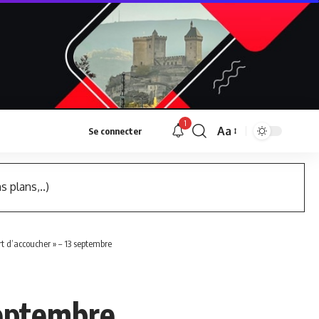
1
Aa
Se connecter
Font
Resizer
s plans,..)
rt d’accoucher » – 13 septembre
septembre