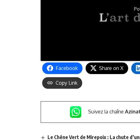
Po
Facebook
Share on X
Copy Link
Suivez la chaîne
Azina
Le Chêne Vert de Mirepoix : La chute d’u